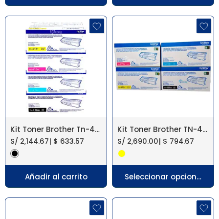
Kit Toner Brother Tn-416 Hl-L8360Cdw
Kit Toner Brother TN-419【 L8900CDW 】
S/
2,144.67
|
$
633.57
S/
2,690.00
|
$
794.67
Añadir al carrito
Seleccionar opciones