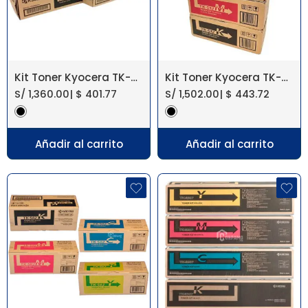
Kit Toner Kyocera TK-5217 406Ci Original
Kit Toner Kyocera TK-542 Fs-C5100Dn Original
S/
1,360.00
|
$
401.77
S/
1,502.00
|
$
443.72
Añadir al carrito
Añadir al carrito