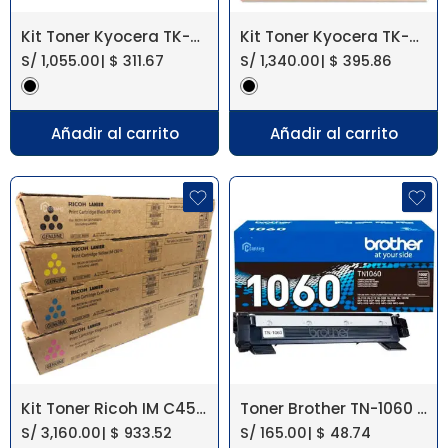
Kit Toner Kyocera TK-582 FS-C5150DN
Kit Toner Kyocera TK-8307 Taskalfa 3050Ci Original
S/
1,055.00
|
$
311.67
S/
1,340.00
|
$
395.86
Añadir al carrito
Añadir al carrito
Kit Toner Ricoh IM C4510/IM C6010
Toner Brother TN-1060 Negro HL-1202, 1212W
S/
3,160.00
|
$
933.52
S/
165.00
|
$
48.74