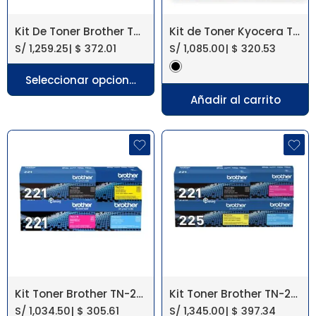
Kit De Toner Brother TN213【 HL-L3210CW 】
Kit de Toner Kyocera TK-897 Taskalfa 205C, 255C
S/
1,259.25
|
$
372.01
S/
1,085.00
|
$
320.53
Seleccionar opciones
Añadir al carrito
Kit Toner Brother TN-221 HL-3150/3170Cdw
Kit Toner Brother TN-225 HL-3170CWD/ 3140CW
S/
1,034.50
|
$
305.61
S/
1,345.00
|
$
397.34