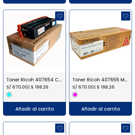
Toner Ricoh 407654 Cyan SP C252DN
Toner Ricoh 407655 Magenta SP C252DN
S/
670.00
|
$
198.26
S/
670.00
|
$
198.26
Añadir al carrito
Añadir al carrito