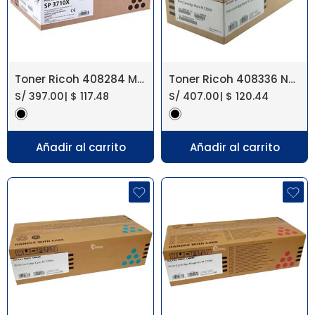
Toner Ricoh 408284 M 320F, P 311, SP 3710X
Toner Ricoh 408336 Negro M C250FW, P C301W
S/
397.00
|
$
117.48
S/
407.00
|
$
120.44
Añadir al carrito
Añadir al carrito