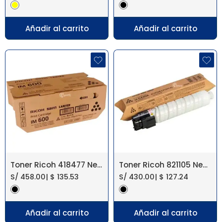
Añadir al carrito
Añadir al carrito
Toner Ricoh 418477 Negro IM 600, IM 550, P 800
Toner Ricoh 821105 Negro Aficio SP C430DN
S/
458.00
|
$
135.53
S/
430.00
|
$
127.24
Añadir al carrito
Añadir al carrito