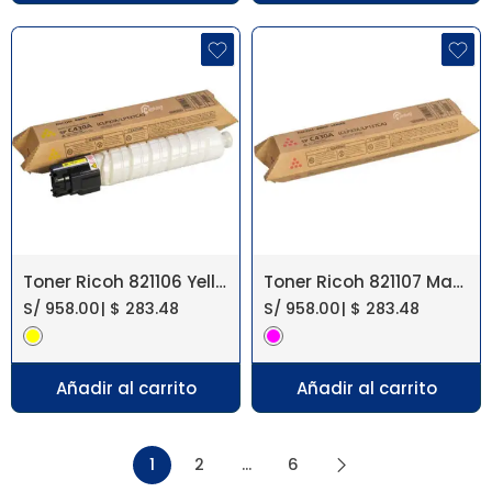
Toner Ricoh 821106 Yellow Aficio SP C430DN
Toner Ricoh 821107 Magenta Aficio SP C430DN
S/
958.00
|
$
283.48
S/
958.00
|
$
283.48
Añadir al carrito
Añadir al carrito
1
2
…
6