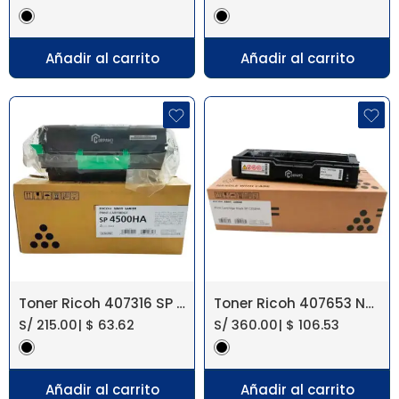
Añadir al carrito
Añadir al carrito
Toner Ricoh 407316 SP 4500HA/4510DN
Toner Ricoh 407653 Negro SP C252DN
S/
215.00
|
$
63.62
S/
360.00
|
$
106.53
Añadir al carrito
Añadir al carrito