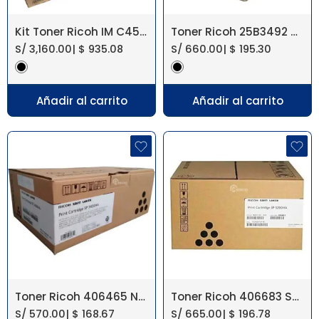
Kit Toner Ricoh IM C4510/IM C6010
Toner Ricoh 25B3492 Negro M 400, M 400FW
S/
3,160.00
|
$
935.08
S/
660.00
|
$
195.30
Añadir al carrito
Añadir al carrito
Toner Ricoh 406465 Negro SP 3410/3510
Toner Ricoh 406683 SP 5200/5210 19KPG
S/
570.00
|
$
168.67
S/
665.00
|
$
196.78