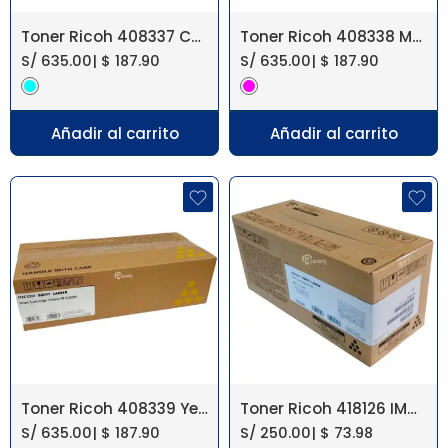
Toner Ricoh 408337 Cyan M C250FW, P C301W
Toner Ricoh 408338 Magenta M C250FW, P C301W
S/
635.00
|
$
187.90
S/
635.00
|
$
187.90
Añadir al carrito
Añadir al carrito
Toner Ricoh 408339 Yellow M C250FW, P C301W
Toner Ricoh 418126 IM430 Negro
S/
635.00
|
$
187.90
S/
250.00
|
$
73.98