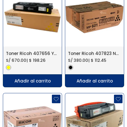
Toner Ricoh 407656 Yellow SP C252DN
Toner Ricoh 407823 Negro MP 601, MP 501
S/
670.00
|
$
198.26
S/
380.00
|
$
112.45
Añadir al carrito
Añadir al carrito