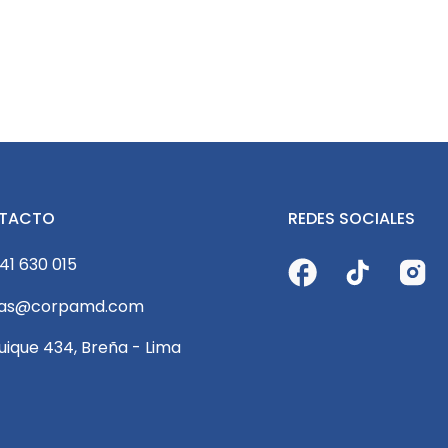
rox
ricial
TACTO
REDES SOCIALES
41 630 015
tas@corpamd.com
quique 434, Breña - Lima