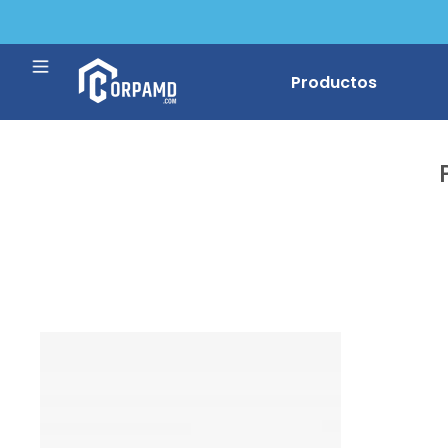
Productos
Impresora Bro
Impresora Ca
Impresora Ep
Impresora HP
Toner Hp 414A W2020A L.J. M454 Negro 2400Pgs
Impresora Ric
S/
394.45
|
$
116.70