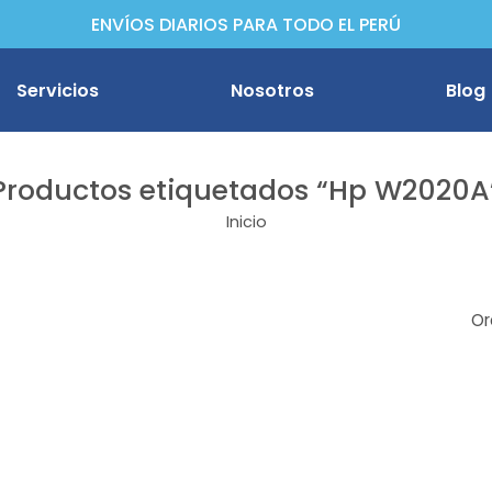
ENVÍOS DIARIOS PARA TODO EL PERÚ
Servicios
Nosotros
Blog
Productos etiquetados “Hp W2020A
Inicio
ther
non
Or
son
oh