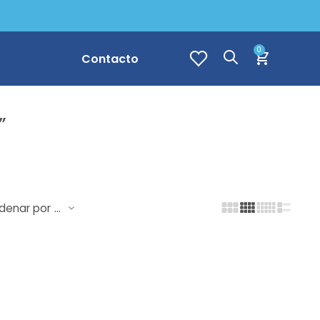
0
Contacto
”
...
denar por