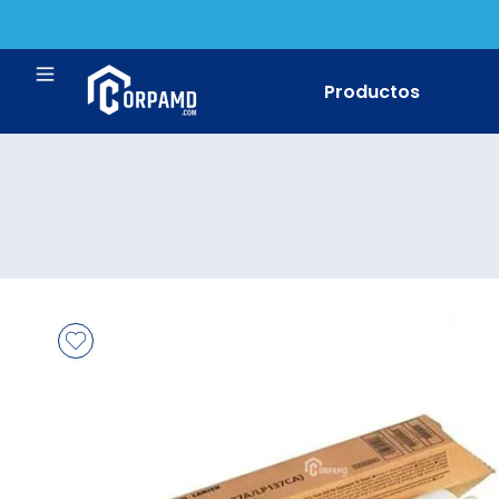
Productos
Impresora Bro
Impresora Ca
Impresora Ep
Impresora HP
Impresora Ric