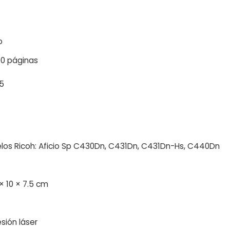
o
00 páginas
5
los Ricoh: Aficio Sp C430Dn, C431Dn, C431Dn-Hs, C440Dn
× 10 × 7.5 cm
sión láser