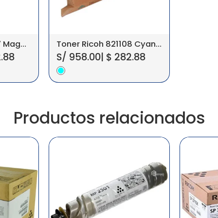
Toner Ricoh 821107 Magenta Aficio SP C430DN
Toner Ricoh 821108 Cyan Aficio SP C430DN
.88
S/
958.00
|
$
282.88
Productos relacionados