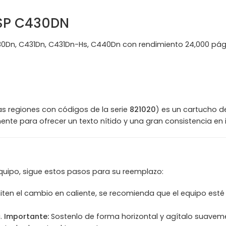
 SP C430DN
430Dn, C431Dn, C431Dn-Hs, C440Dn con rendimiento 24,000 pág
s regiones con códigos de la serie
821020
) es un cartucho 
nte para ofrecer un texto nítido y una gran consistencia en im
quipo, sigue estos pasos para su reemplazo:
 el cambio en caliente, se recomienda que el equipo esté en
a.
Importante:
Sostenlo de forma horizontal y agítalo suaveme