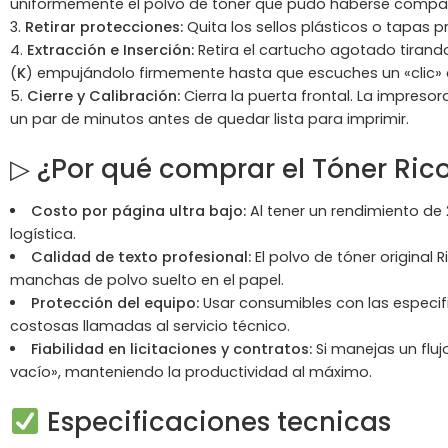
uniformemente el polvo de tóner que pudo haberse compac
Retirar protecciones:
Quita los sellos plásticos o tapas p
Extracción e Inserción:
Retira el cartucho agotado tirando
(
K
) empujándolo firmemente hasta que escuches un «clic»
Cierre y Calibración:
Cierra la puerta frontal. La impres
un par de minutos antes de quedar lista para imprimir.
▷ ¿Por qué comprar el Tóner Ric
Costo por página ultra bajo:
Al tener un rendimiento de 2
logística.
Calidad de texto profesional:
El polvo de tóner original
manchas de polvo suelto en el papel.
Protección del equipo:
Usar consumibles con las especif
costosas llamadas al servicio técnico.
Fiabilidad en licitaciones y contratos:
Si manejas un fluj
vacío», manteniendo la productividad al máximo.
Especificaciones tecnicas