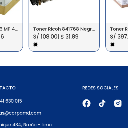
Toner Ricoh 841886 MP 401, SP 4520DN
Toner Ricoh 841768 Negro MP 2501 Original
66
S/
108.00
|
$
31.89
S/
397
TACTO
REDES SOCIALES
41 630 015
tas@corpamd.com
quique 434, Breña - Lima