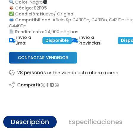
Color
: Negro
rox
Código:
821105
Condición:
Nuevo/
Original
Compatibilidad
: Aficio Sp C430Dn, C431Dn, C431Dn-Hs,
ricial
C440Dn
Rendimiento
: 24,000 páginas
Envío a
Envío a
Disponible
Dispo
Lima:
Provincias:
CONTACTAR VENDEDOR
28
personas
están viendo esto ahora mismo
Compartir
Descripción
Especificaciones