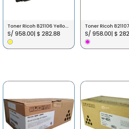
Toner Ricoh 821106 Yellow Aficio SP C430DN
S/
958.00
|
$
282.88
S/
958.00
|
$
282