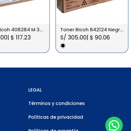
Toner Ricoh 408284 M 320F, P 311, SP 3710X
Toner Ricoh 842124 Negro MP 2554, 3054
.00
|
$
117.23
S/
305.00
|
$
90.06
LEGAL
Términos y condiciones
Políticas de privacidad
Políticas de garantía