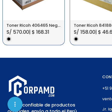
Toner Ricoh 406465 Negro SP 3410/3510
S/
570.00
|
$
168.31
S/
158.00
|
$
46.
CON
+51 9
ven
Venta confiable de productos
Jr. I
originales, envío a todo el Perú.