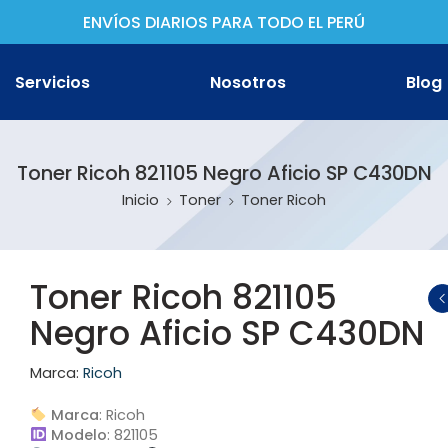
ENVÍOS DIARIOS PARA TODO EL PERÚ
Servicios
Nosotros
Blog
Toner Ricoh 821105 Negro Aficio SP C430DN
Inicio
Toner
Toner Ricoh
ther
non
Toner Ricoh 821105
Negro Aficio SP C430DN
son
Marca:
Ricoh
Marca
: Ricoh
oh
Modelo
: 821105