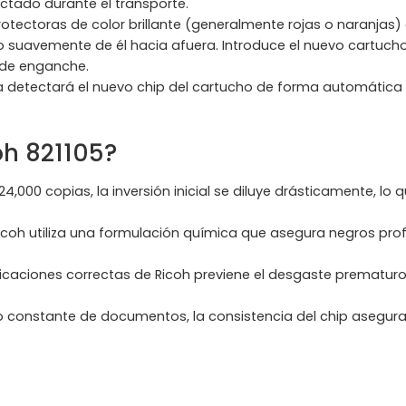
tado durante el transporte.
rotectoras de color brillante (generalmente rojas o naranjas) 
 suavemente de él hacia afuera. Introduce el nuevo cartucho 
 de enganche.
ora detectará el nuevo chip del cartucho de forma automática
oh 821105?
4,000 copias, la inversión inicial se diluye drásticamente, lo
 Ricoh utiliza una formulación química que asegura negros pr
icaciones correctas de Ricoh previene el desgaste prematuro
o constante de documentos, la consistencia del chip asegura