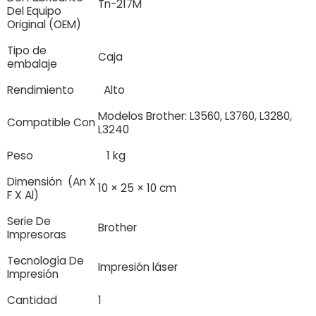
Tn-217M
Del Equipo
Original (OEM)
Tipo de
Caja
embalaje
Rendimiento
Alto
Modelos Brother: L3560, L3760, L3280,
Compatible Con
L3240
Peso
1 kg
Dimensión (An X
10 × 25 × 10 cm
F X Al)
Serie De
Brother
Impresoras
Tecnología De
Impresión láser
Impresión
Cantidad
1