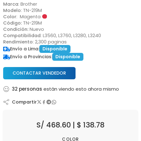
Marca
: Brother
Modelo
: TN-219M
Color
: Magenta
Código:
TN-219M
Condición:
Nuevo
Compatibilidad
: L3560, L3760, L3280, L3240
Rendimiento
: 2,300 paginas
Envío a Lima:
Disponible
Envío a Provincias:
Disponible
CONTACTAR VENDEDOR
32
personas
están viendo esto ahora mismo
Compartir
S/
468.60
|
$
138.78
COLOR