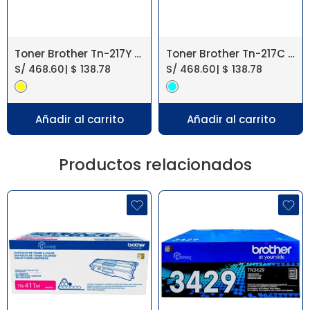
Toner Brother Tn-217Y Yellow【 L3270CDW 】
Toner Brother Tn-217C Cyan【 L3270CDW 】
S/
468.60
|
$
138.78
S/
468.60
|
$
138.78
Añadir al carrito
Añadir al carrito
Productos relacionados