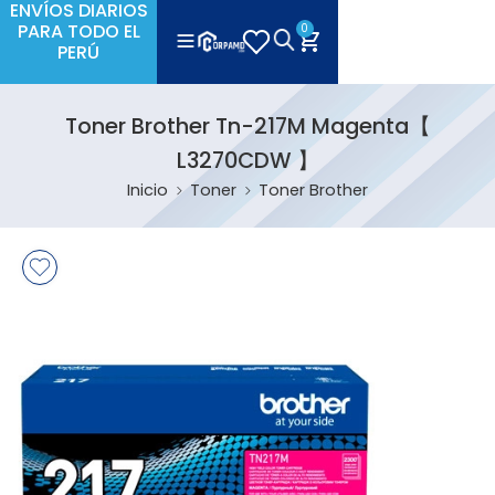
ENVÍOS DIARIOS
PARA TODO EL
0
PERÚ
Toner Brother Tn-217M Magenta【
L3270CDW 】
Inicio
Toner
Toner Brother