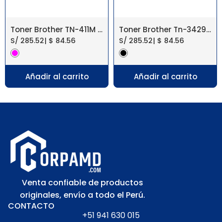
Toner Brother TN-411M MFC-L8900CDW
Toner Brother Tn-3429 Hl-l5100dn, Dcpl5650dn
S/
285.52
|
$
84.56
S/
285.52
|
$
84.56
Añadir al carrito
Añadir al carrito
Venta confiable de productos
originales, envío a todo el Perú.
CONTACTO
+51 941 630 015