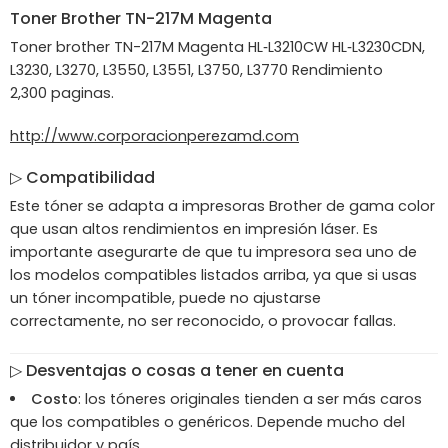
Toner
Brother
TN-217M Magenta
Toner brother TN-217M Magenta HL‑L3210CW HL‑L3230CDN,
L3230, L3270, L3550, L3551, L3750, L3770 Rendimiento
2,300 paginas.
http://www.corporacionperezamd.com
▷ Compatibilidad
Este tóner se adapta a impresoras Brother de gama color
que usan altos rendimientos en impresión láser. Es
importante asegurarte de que tu impresora sea uno de
los modelos compatibles listados arriba, ya que si usas
un tóner incompatible, puede no ajustarse
correctamente, no ser reconocido, o provocar fallas.
▷ Desventajas o cosas a tener en cuenta
Costo
: los tóneres originales tienden a ser más caros
que los compatibles o genéricos. Depende mucho del
distribuidor y país.