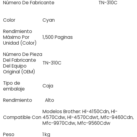
Número De Fabricante
TN-310C
Color
Cyan
Rendimiento
Máximo Por
1,500 Paginas
Unidad (Color)
Número De Pieza
Del Fabricante
TN-310C
Del Equipo
Original (OEM)
Tipo de
Caja
embalaje
Rendimiento
Alto
Modelos Brother: Hl-4150Cdn, Hl-
Compatible Con
4570Cdw, Hl-4570Cdwt, Mfc-9460Cdn,
Mfc-9970Cdw, Mfc-9560Cdw
Peso
1 kg