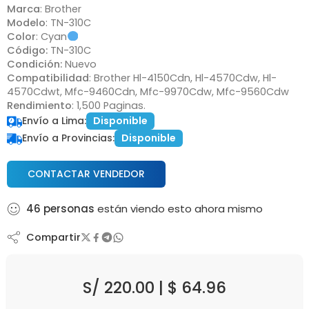
Marca
: Brother
Modelo
: TN-310C
Color
:
Cyan
Código:
TN-310C
Condición:
Nuevo
Compatibilidad
: Brother Hl-4150Cdn, Hl-4570Cdw, Hl-
4570Cdwt, Mfc-9460Cdn, Mfc-9970Cdw, Mfc-9560Cdw
Rendimiento
: 1,500 Paginas.
Envío a Lima:
Disponible
Envío a Provincias:
Disponible
CONTACTAR VENDEDOR
46
personas
están viendo esto ahora mismo
Compartir
S/
220.00
|
$
64.96