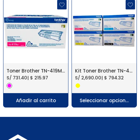
Toner Brother TN-419M Magenta【 L8900CDW 】
Kit Toner Brother TN-419【 L8900CDW 】
S/
731.40
|
$
215.97
S/
2,690.00
|
$
794.32
Añadir al carrito
Seleccionar opciones