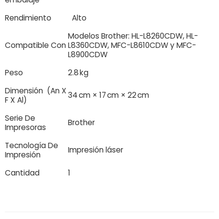
Rendimiento
Alto
Modelos Brother: HL-L8260CDW, HL-
Compatible Con
L8360CDW, MFC-L8610CDW y MFC-
L8900CDW
Peso
2.8 kg
Dimensión (An X
34 cm × 17 cm × 22 cm
F X Al)
Serie De
Brother
Impresoras
Tecnología De
Impresión láser
Impresión
Cantidad
1