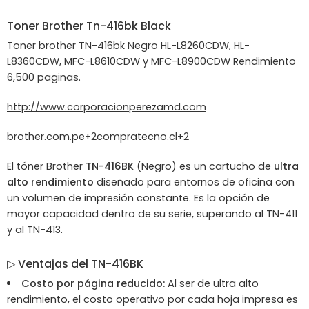
Toner
Brother
Tn-416bk Black
Toner brother TN-416bk Negro HL-L8260CDW, HL-
L8360CDW, MFC-L8610CDW y MFC-L8900CDW Rendimiento
6,500 paginas.
http://www.corporacionperezamd.com
brother.com.pe
+2
compratecno.cl
+2
El tóner Brother
TN-416BK
(Negro) es un cartucho de
ultra
alto rendimiento
diseñado para entornos de oficina con
un volumen de impresión constante. Es la opción de
mayor capacidad dentro de su serie, superando al TN-411
y al TN-413.
▷ Ventajas del TN-416BK
Costo por página reducido:
Al ser de ultra alto
rendimiento, el costo operativo por cada hoja impresa es