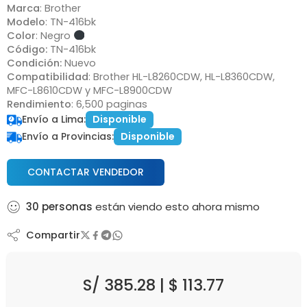
Marca
: Brother
Modelo
: TN-416bk
Color
: Negro
Código:
TN-416bk
Condición:
Nuevo
Compatibilidad
: Brother HL-L8260CDW, HL-L8360CDW,
MFC-L8610CDW y MFC-L8900CDW
Rendimiento
: 6,500 paginas
Envío a Lima:
Disponible
Envío a Provincias:
Disponible
CONTACTAR VENDEDOR
30
personas
están viendo esto ahora mismo
Compartir
S/
385.28
|
$
113.77