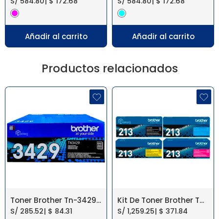
S/
584.80
|
$
172.68
S/
584.80
|
$
172.68
Añadir al carrito
Añadir al carrito
Productos relacionados
Toner Brother Tn-3429 Hl-l5100dn, Dcpl5650dn
Kit De Toner Brother TN213【 HL-L3210CW 】
S/
285.52
|
$
84.31
S/
1,259.25
|
$
371.84