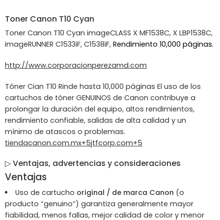
Toner
Canon
T10 Cyan
Toner Canon T10 Cyan imageCLASS X MF1538C, X LBP1538C,
imageRUNNER C1533iF, C1538iF,
Rendimiento 10,000 páginas.
http://www.corporacionperezamd.com
Tóner Cian T10 Rinde hasta 10,000 páginas El uso de los
cartuchos de tóner GENUINOS de Canon contribuye a
prolongar la duración del equipo, altos rendimientos,
rendimiento confiable, salidas de alta calidad y un
mínimo de atascos o problemas.
tiendacanon.com.mx
+5
jtfcorp.com
+5
▷ Ventajas, advertencias y consideraciones
Ventajas
Uso de cartucho
original / de marca Canon
(o
producto “genuino”) garantiza generalmente mayor
fiabilidad, menos fallas, mejor calidad de color y menor