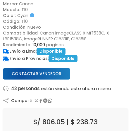
Marca
: Canon
Modelo
: T10
Color
: Cyan
Código:
T10
Condición:
Nuevo
Compatibilidad
: Canon imageCLASS X MF1538C, X
LBP1538C, imageRUNNER C1533iF, C1538iF
Rendimiento
:
10,000
paginas
Envío a Lima:
Disponible
Envío a Provincias:
Disponible
CONTACTAR VENDEDOR
43
personas
están viendo esto ahora mismo
Compartir
S/
806.05
|
$
238.73