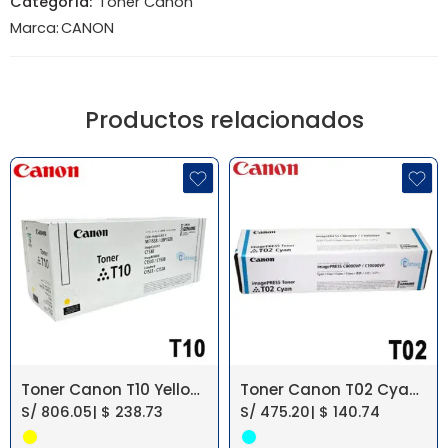
Categoría:
Toner Canon
Marca:
CANON
Productos relacionados
Toner Canon T10 Yellow imageCLASS X MF1538C
Toner Canon T02 Cyan Imagepress C10010Vp
S/
806.05
|
$
238.73
S/
475.20
|
$
140.74