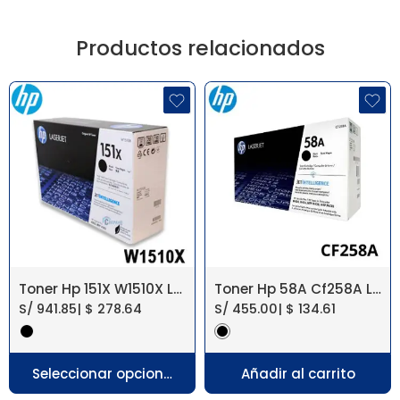
Productos relacionados
Toner Hp 151X W1510X Laserjet Pro 4003, Mfp 4103
Toner Hp 58A Cf258A Laserjet M404, M406
S/
941.85
|
$
278.64
S/
455.00
|
$
134.61
Seleccionar opciones
Añadir al carrito