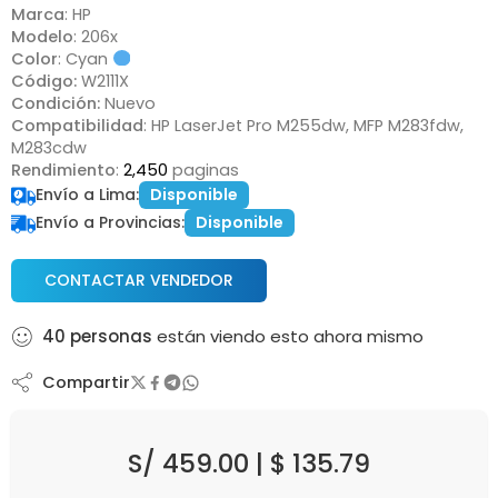
Marca
: HP
Modelo
: 206x
Color
: Cyan
Código:
W2111X
Condición:
Nuevo
Compatibilidad
: HP LaserJet Pro M255dw, MFP M283fdw,
M283cdw
Rendimiento
:
2,450
paginas
Envío a Lima:
Disponible
Envío a Provincias:
Disponible
CONTACTAR VENDEDOR
40
personas
están viendo esto ahora mismo
Compartir
S/
459.00
|
$
135.79