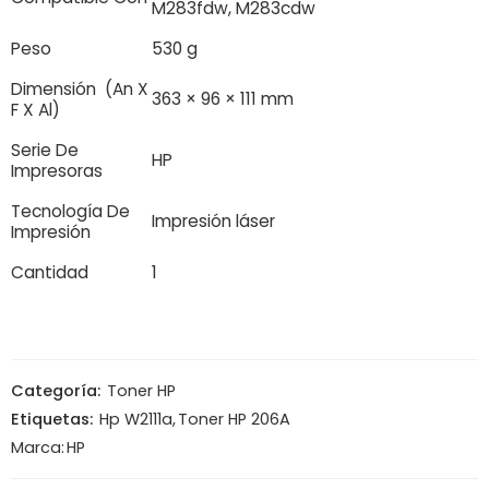
M283fdw, M283cdw
Peso
530 g
Dimensión (An X
363 × 96 × 111 mm
F X Al)
Serie De
HP
Impresoras
Tecnología De
Impresión láser
Impresión
Cantidad
1
Categoría:
Toner HP
Etiquetas:
Hp W2111a
,
Toner HP 206A
Marca:
HP