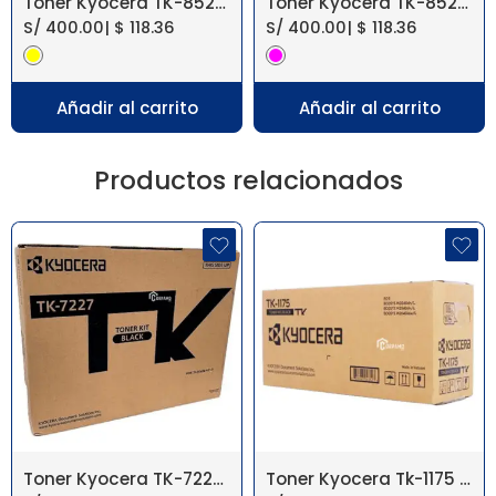
Toner Kyocera TK-8527Y Taskalfa 3552Ci Yellow
Toner Kyocera TK-8527M Taskalfa 3552Ci Magenta
S/
400.00
|
$
118.36
S/
400.00
|
$
118.36
Añadir al carrito
Añadir al carrito
Productos relacionados
Toner Kyocera TK-7227 Taskalfa 4012I
Toner Kyocera Tk-1175 Ecosys M2040Dn