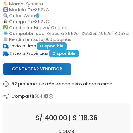
Marca
: Kyocera
Modelo
: Tk-8527C
Color
: Cyan
Código:
Tk-8527C
Condición:
Nuevo/
Original
Compatibilidad
: Kyocera 3552ci, 3553ci, 4052ci, 4053ci
Rendimiento
: 15,000 páginas
Envío a Lima:
Disponible
Envío a Provincias:
Disponible
CONTACTAR VENDEDOR
52
personas
están viendo esto ahora mismo
Compartir
S/
400.00
|
$
118.36
COLOR