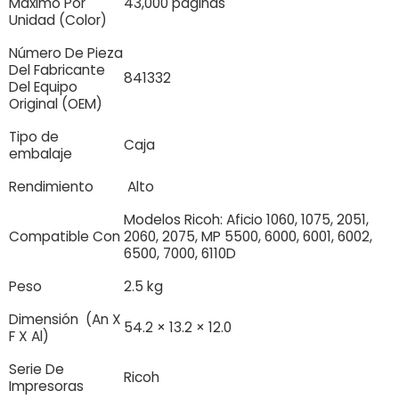
Máximo Por
43,000 páginas
Unidad (Color)
Número De Pieza
Del Fabricante
841332
Del Equipo
Original (OEM)
Tipo de
Caja
embalaje
Rendimiento
Alto
Modelos Ricoh: Aficio 1060, 1075, 2051,
Compatible Con
2060, 2075, MP 5500, 6000, 6001, 6002,
6500, 7000, 6110D
Peso
2.5 kg
Dimensión (An X
54.2 × 13.2 × 12.0
F X Al)
Serie De
Ricoh
Impresoras