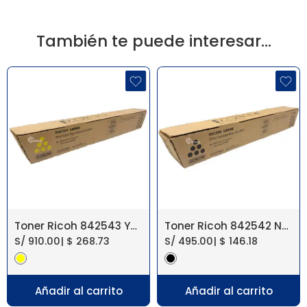
También te puede interesar…
Toner Ricoh 842543 Yellow IM C4510/IM C6010
Toner Ricoh 842542 Negro IM C4510/IM C6010
S/
910.00
|
$
268.73
S/
495.00
|
$
146.18
Añadir al carrito
Añadir al carrito