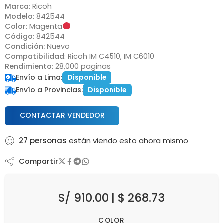
Marca
: Ricoh
Modelo
: 842544
Color
: Magenta
Código:
842544
Condición:
Nuevo
Compatibilidad
: Ricoh IM C4510, IM C6010
Rendimiento
: 28,000 paginas
Envío a Lima:
Disponible
Envío a Provincias:
Disponible
CONTACTAR VENDEDOR
27
personas
están viendo esto ahora mismo
Compartir
S/
910.00
|
$
268.73
COLOR