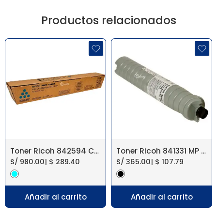
Productos relacionados
Toner Ricoh 842594 Cyan IM C2010, IM C2510
Toner Ricoh 841331 MP 9000 MP 1350, 1100
S/
980.00
|
$
289.40
S/
365.00
|
$
107.79
Añadir al carrito
Añadir al carrito