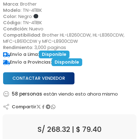
Marca
: Brother
Modelo
: TN-411BK
Color
: Negro
Código:
TN-411BK
Condición:
Nuevo
Compatibilidad
: Brother HL-L8260CDW, HL-L8360CDW,
MFC-L8610CDW y MFC-L8900CDW
Rendimiento
: 3,000 paginas
Envío a Lima:
Disponible
Envío a Provincias:
Disponible
CONTACTAR VENDEDOR
58
personas
están viendo esto ahora mismo
Compartir
S/
268.32
|
$
79.40