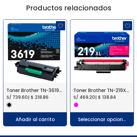
Productos relacionados
Toner Brother TN-3619【 Dcpl5660Dn 】
Toner Brother TN-219XL Magenta L3560, L3760
S/
739.60
|
$
218.86
S/
469.20
|
$
138.84
Añadir al carrito
Seleccionar opciones