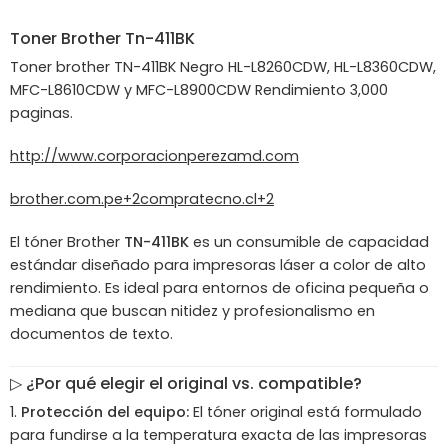
Toner
Brother
Tn-411BK
Toner brother TN-411BK Negro HL-L8260CDW, HL-L8360CDW,
MFC-L8610CDW y MFC-L8900CDW Rendimiento 3,000
paginas.
http://www.corporacionperezamd.com
brother.com.pe
+2
compratecno.cl
+2
El tóner Brother
TN-411BK
es un consumible de capacidad
estándar diseñado para impresoras láser a color de alto
rendimiento. Es ideal para entornos de oficina pequeña o
mediana que buscan nitidez y profesionalismo en
documentos de texto.
▷ ¿Por qué elegir el original vs. compatible?
Protección del equipo:
El tóner original está formulado
para fundirse a la temperatura exacta de las impresoras