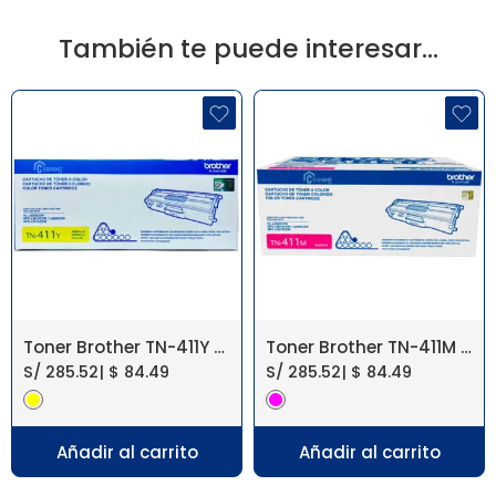
También te puede interesar…
Toner Brother TN-411Y MFC-L8900CDW
Toner Brother TN-411M MFC-L8900CDW
S/
285.52
|
$
84.49
S/
285.52
|
$
84.49
Añadir al carrito
Añadir al carrito