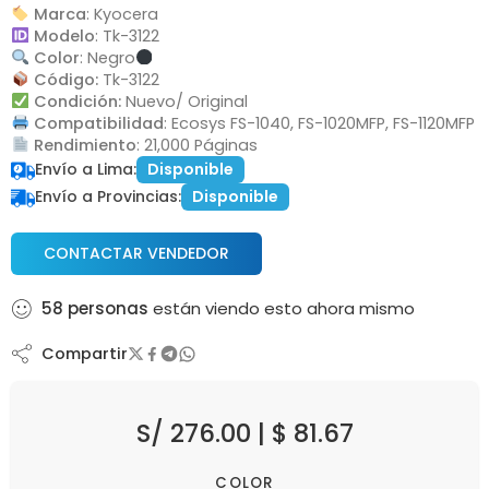
Marca
: Kyocera
Modelo
: Tk-3122
Color
: Negro
Código:
Tk-3122
Condición:
Nuevo/ Original
Compatibilidad
: Ecosys FS-1040, FS-1020MFP, FS-1120MFP
Rendimiento
: 21,000 Páginas
Envío a Lima:
Disponible
Envío a Provincias:
Disponible
CONTACTAR VENDEDOR
58
personas
están viendo esto ahora mismo
Compartir
S/
276.00
|
$
81.67
COLOR