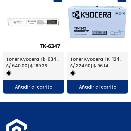
Toner Kyocera Tk-6347 Taskalfa 4004I, 5004I, 6004I
Toner Kyocera TK-1242 Negro MA2000W Original
S/
640.00
|
$
189.38
S/
324.90
|
$
96.14
Añadir al carrito
Añadir al carrito