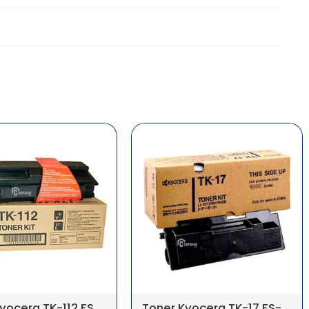
Toner Kyocera TK-112 FS-720/820 Original
Toner Kyocera TK-17 FS-1000/1010 Original