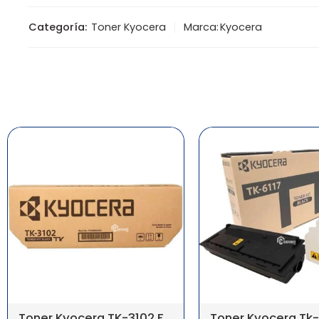
Categoría:
Toner Kyocera
Marca:
Kyocera
Toner Kyocera TK-3102 FS-2100DN 12500 PAG