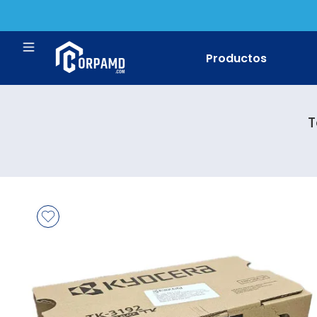
Productos
T
Impresora Bro
Impresora Ca
Impresora Ep
Impresora HP
Impresora Ric