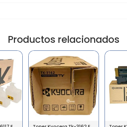
Productos relacionados
Toner Kyocera Tk-6117 Ecosys M4132
Toner Kyocera Tk-3162 Ecosys P3045Dn/P3145Dn