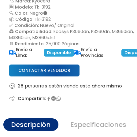
🏷️ Marca
: Kyocera
🆔 Modelo
: Tk-3192
rox
🔍 Color
: Negro⚫
📦
Código:
Tk-3192
ricial
✅ Condición:
Nuevo/ Original
🖨️ Compatibilidad
: Ecosys P3060dn, P3260dn, M3660idn,
M3860idn, M3860idnf
📄 Rendimiento
: 25,000 Páginas
Envío a
Envío a
Disponible
Dispo
Lima:
Provincias:
CONTACTAR VENDEDOR
26
personas
están viendo esto ahora mismo
Compartir
Descripción
Especificaciones