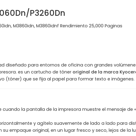
3060Dn/P3260Dn
60idn, M3860idn, M3860idnf Rendimiento 25,000 Paginas
d diseñado para entornos de oficina con grandes volúmenes d
presora. es un cartucho de tóner
original de la marca Kyocer
vo (tóner) que se fija al papel para formar texto e imágenes.
 cuando la pantalla de la impresora muestre el mensaje de «T
horizontalmente y agítelo suavemente de lado a lado para dist
 empaque original, en un lugar fresco y seco, lejos de la luz