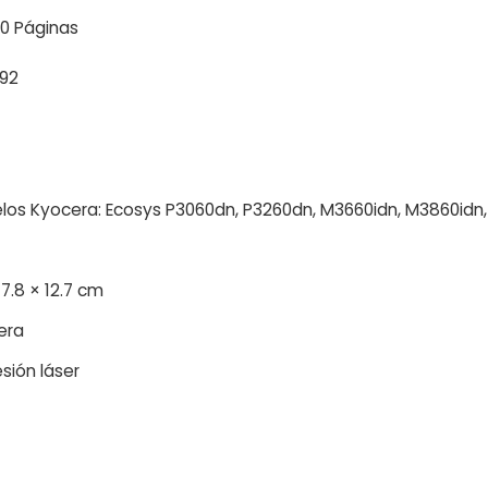
0 Páginas
192
los Kyocera: Ecosys P3060dn, P3260dn, M3660idn, M3860idn
17.8 × 12.7 cm
era
sión láser