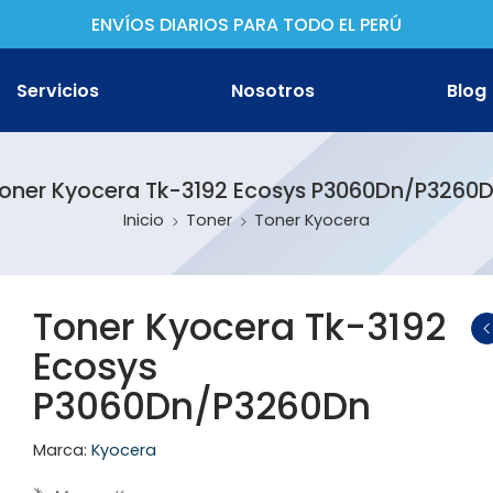
ENVÍOS DIARIOS PARA TODO EL PERÚ
Servicios
Nosotros
Blog
oner Kyocera Tk-3192 Ecosys P3060Dn/P3260
Inicio
Toner
Toner Kyocera
ther
non
Toner Kyocera Tk-3192
Ecosys
son
P3060Dn/P3260Dn
Marca:
Kyocera
oh