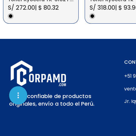
S/
272.00
|
$
80.32
S/
318.00
|
$
93.9
CON
+51 9
ven
Venta confiable de productos
Jr. I
originales, envío a todo el Perú.