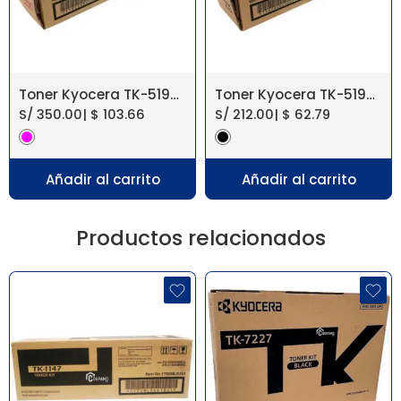
Toner Kyocera TK-5197M Magenta Taskalfa 306Ci
Toner Kyocera TK-5197K Negro Taskalfa 306Ci
S/
350.00
|
$
103.66
S/
212.00
|
$
62.79
Añadir al carrito
Añadir al carrito
Productos relacionados