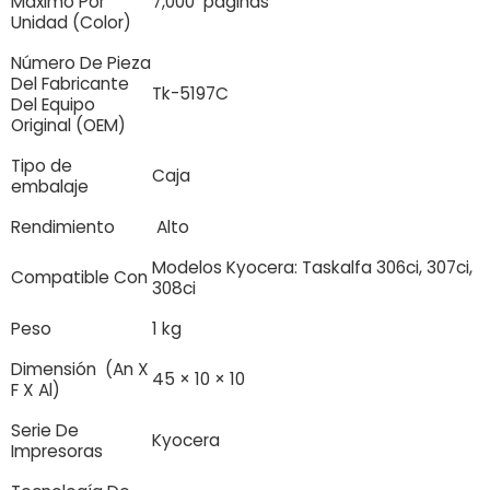
Máximo Por
7,000 páginas
Unidad (Color)
Número De Pieza
Del Fabricante
Tk-5197C
Del Equipo
Original (OEM)
Tipo de
Caja
embalaje
Rendimiento
Alto
Modelos Kyocera: Taskalfa 306ci, 307ci,
Compatible Con
308ci
Peso
1 kg
Dimensión (An X
45 × 10 × 10
F X Al)
Serie De
Kyocera
Impresoras