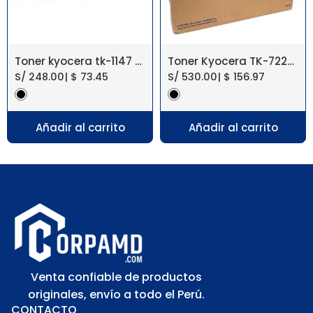
Toner kyocera tk-1147 fs-1035mfp 12k
Toner Kyocera TK-7227 Taskalfa 4012I
S/
248.00
|
$
73.45
S/
530.00
|
$
156.97
Añadir al carrito
Añadir al carrito
Venta confiable de productos
originales, envío a todo el Perú.
CONTACTO