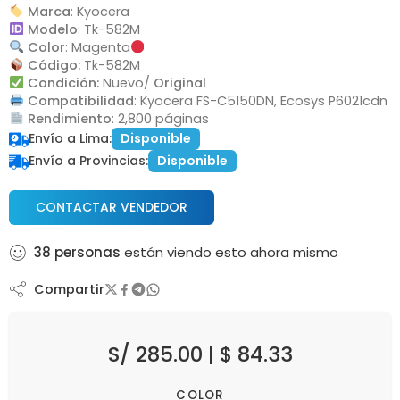
Marca
: Kyocera
Modelo
: Tk-582M
Color
: Magenta
Código:
Tk-582M
Condición:
Nuevo/
Original
Compatibilidad
: Kyocera FS-C5150DN, Ecosys P6021cdn
Rendimiento
: 2,800 páginas
Envío a Lima:
Disponible
Envío a Provincias:
Disponible
CONTACTAR VENDEDOR
38
personas
están viendo esto ahora mismo
Compartir
S/
285.00
|
$
84.33
COLOR