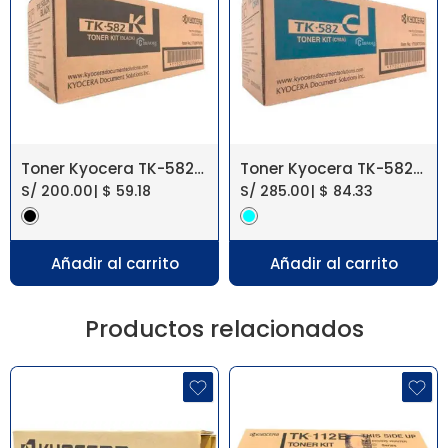
Toner Kyocera TK-582K Negro FS-C5150DN
Toner Kyocera TK-582C Cyan FS-C5150DN
S/
200.00
|
$
59.18
S/
285.00
|
$
84.33
Añadir al carrito
Añadir al carrito
Productos relacionados