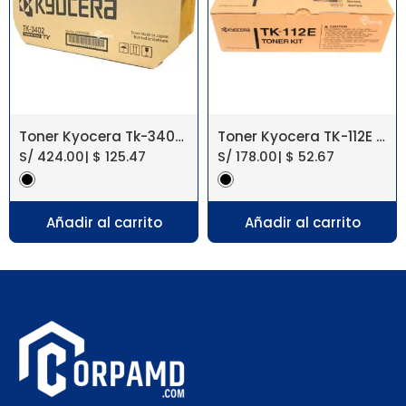
Toner Kyocera Tk-3402 Ecosys Ma4500Ifx
Toner Kyocera TK-112E FS-720/820 Original
S/
424.00
|
$
125.47
S/
178.00
|
$
52.67
Añadir al carrito
Añadir al carrito