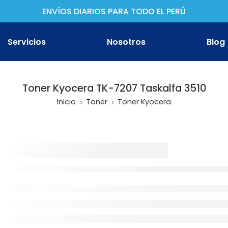
ENVÍOS DIARIOS PARA TODO EL PERÚ
Servicios
Nosotros
Blog
Toner Kyocera TK-7207 Taskalfa 3510
Inicio
Toner
Toner Kyocera
ther
non
son
oh