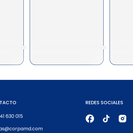
6117 Ecosys M4132
Toner Kyocera TK-3182 Negro Ecosys 
Toner K
10
S/
331.10
|
$
97.98
S/
245
TACTO
REDES SOCIALES
41 630 015
tas@corpamd.com