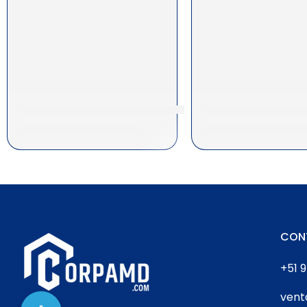
Toner Kyocera Tk-3162 Ecosys P3045Dn/P3145Dn
Toner Kyocera Tk-
S/
350.00
|
$
103.57
S/
318.00
|
$
94.
CON
+51 9
ven