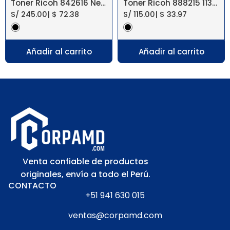
Toner Ricoh 842616 Negro IM 460F, 460H
Toner Ricoh 888215 1130D Aficio 2015 MP1500
S/
245.00
|
$
72.38
S/
115.00
|
$
33.97
Añadir al carrito
Añadir al carrito
Venta confiable de productos
originales, envío a todo el Perú.
CONTACTO
+51 941 630 015
ventas@corpamd.com