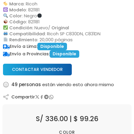
Marca
: Ricoh
Modelo
: 821181
Color
: Negro
Código:
821181
Condición:
Nuevo/
Original
Compatibilidad
: Ricoh SP C830DN, C831DN
Rendimiento
: 20,000 páginas
Envío a Lima:
Disponible
Envío a Provincias:
Disponible
CONTACTAR VENDEDOR
49
personas
están viendo esto ahora mismo
Compartir
S/
336.00
|
$
99.26
COLOR