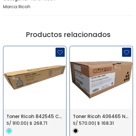
Marca:
Ricoh
Productos relacionados
Toner Ricoh 842545 Cyan IM C4510/IM C6010
Toner Ricoh 406465 Negro SP 3410/3510
S/
910.00
|
$
268.71
S/
570.00
|
$
168.31