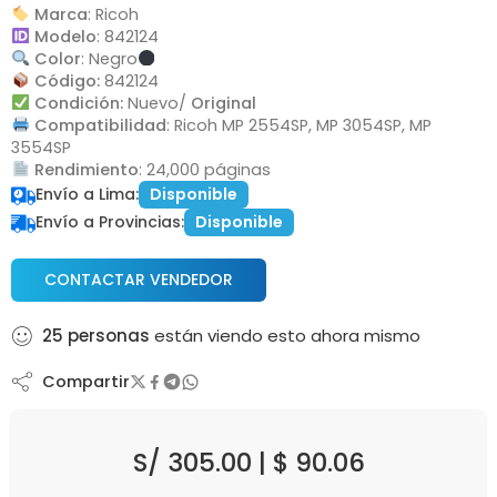
Marca
: Ricoh
Modelo
: 842124
Color
: Negro
Código:
842124
Condición:
Nuevo/
Original
Compatibilidad
: Ricoh MP 2554SP, MP 3054SP, MP
3554SP
Rendimiento
: 24,000 páginas
Envío a Lima:
Disponible
Envío a Provincias:
Disponible
CONTACTAR VENDEDOR
25
personas
están viendo esto ahora mismo
Compartir
S/
305.00
|
$
90.06