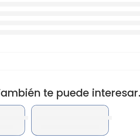
También te puede interesar
8 Negro MP C2503 Original
Toner Ricoh 841921 Cyan MP C2503 Origin
8.40
S/
495.00
|
$
146.44