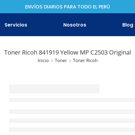
ENVÍOS DIARIOS PARA TODO EL PERÚ
Servicios
Nosotros
Blog
Toner Ricoh 841919 Yellow MP C2503 Original
Inicio
Toner
Toner Ricoh
ther
non
son
oh