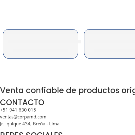
Toner Ricoh 888029 Negro 1160W, 240W, 470W
Toner Ricoh 84254
S/
560.00
|
$
165.67
S/
910.00
|
$
2
Venta confiable de productos origi
CONTACTO
+51 941 630 015
ventas@corpamd.com
Jr. Iquique 434, Breña - Lima