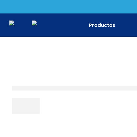
Productos
Impresora Bro
Impresora Ca
Impresora Ep
Impresora HP
Impresora Ric