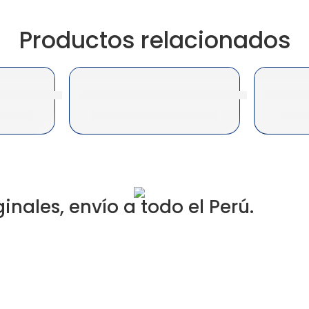
Productos relacionados
4 Magenta IM C4510/IM C6010
Toner Ricoh 25B3492 Negro M 400, M 40
Toner R
69.22
S/
660.00
|
$
195.26
S/
3
nales, envío a todo el Perú.