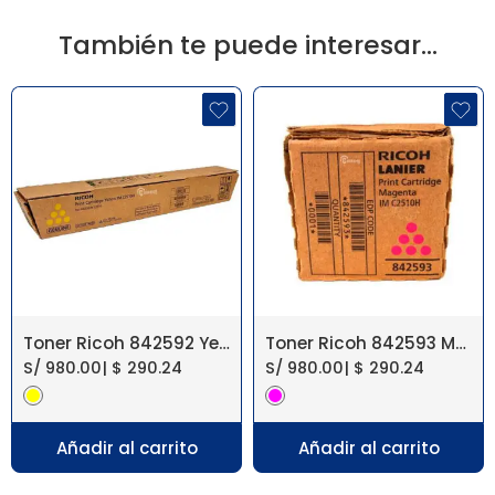
También te puede interesar…
Toner Ricoh 842592 Yellow IM C2010, IM C2510
Toner Ricoh 842593 Magenta IM C2010, IM C2510
S/
980.00
|
$
290.24
S/
980.00
|
$
290.24
Añadir al carrito
Añadir al carrito