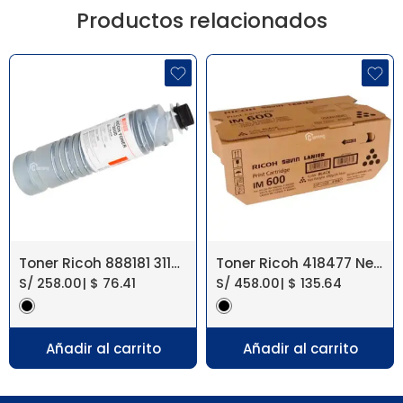
Productos relacionados
Toner Ricoh 888181 3110D Aficio 2035, 2045
Toner Ricoh 418477 Negro IM 600, IM 550, P 800
S/
258.00
|
$
76.41
S/
458.00
|
$
135.64
Añadir al carrito
Añadir al carrito