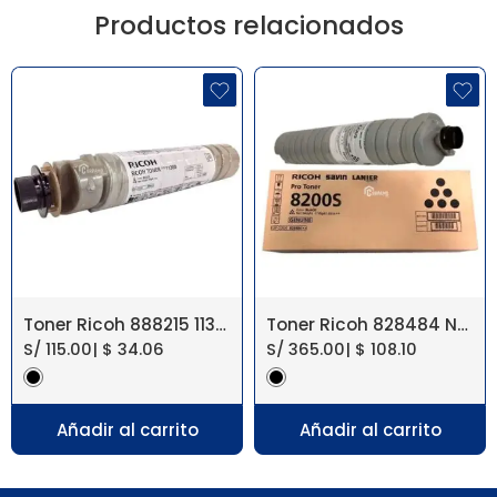
Productos relacionados
Toner Ricoh 888215 1130D Aficio 2015 MP1500
Toner Ricoh 828484 Negro Pro 8200s/8210s
S/
115.00
|
$
34.06
S/
365.00
|
$
108.10
Añadir al carrito
Añadir al carrito