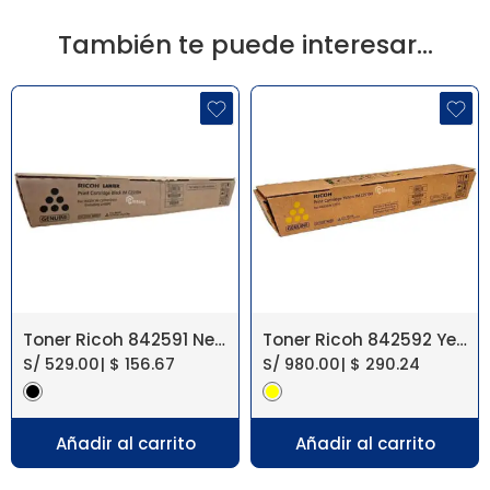
También te puede interesar…
Toner Ricoh 842591 Negro IM C2010, IM C2510
Toner Ricoh 842592 Yellow IM C2010, IM C2510
S/
529.00
|
$
156.67
S/
980.00
|
$
290.24
Añadir al carrito
Añadir al carrito