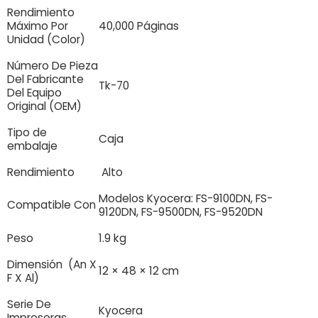
Rendimiento
Máximo Por
40,000 Páginas
Unidad (Color)
Número De Pieza
Del Fabricante
Tk-70
Del Equipo
Original (OEM)
Tipo de
Caja
embalaje
Rendimiento
Alto
Modelos Kyocera: FS-9100DN, FS-
Compatible Con
9120DN, FS-9500DN, FS-9520DN
Peso
1.9 kg
Dimensión (An X
12 × 48 × 12 cm
F X Al)
Serie De
Kyocera
Impresoras