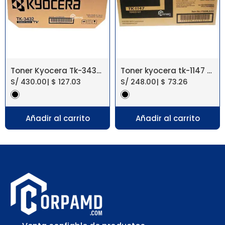
Toner Kyocera Tk-3432 Ecosys Ma5500Ifx, Pa5500X
Toner kyocera tk-1147 fs-1035mfp 12k
S/
430.00
|
$
127.03
S/
248.00
|
$
73.26
Añadir al carrito
Añadir al carrito