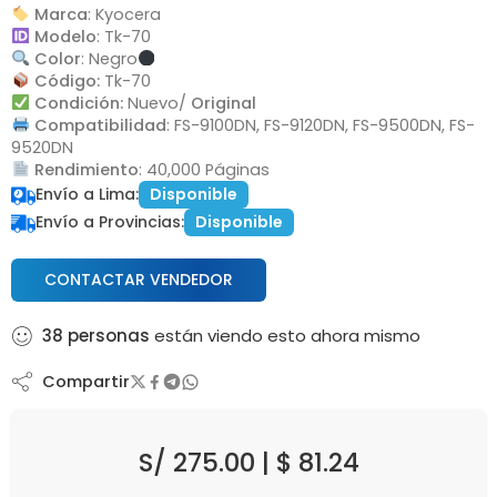
Marca
: Kyocera
Modelo
: Tk-70
Color
: Negro
Código:
Tk-70
Condición:
Nuevo/
Original
Compatibilidad
: FS-9100DN, FS-9120DN, FS-9500DN, FS-
9520DN
Rendimiento
: 40,000 Páginas
Envío a Lima:
Disponible
Envío a Provincias:
Disponible
CONTACTAR VENDEDOR
38
personas
están viendo esto ahora mismo
Compartir
S/
275.00
|
$
81.24