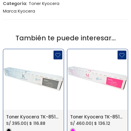
Categoría:
Toner Kyocera
Marca:
Kyocera
También te puede interesar…
Toner Kyocera TK-8517K Negro Taskalfa 6052Ci Original
Toner Kyocera TK-8517M Magenta Taskalfa 6052Ci Original
S/
395.00
|
$
116.88
S/
460.00
|
$
136.12