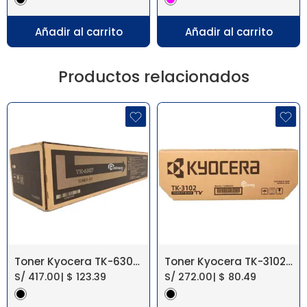
Añadir al carrito
Añadir al carrito
Productos relacionados
Toner Kyocera TK-6307 Taskalfa 3500/4500
Toner Kyocera TK-3102 FS-2100DN 12500 PAG
S/
417.00
|
$
123.39
S/
272.00
|
$
80.49