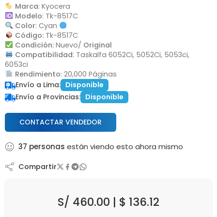
Marca
: Kyocera
Modelo
: Tk-8517C
Color
: Cyan
Código:
Tk-8517C
Condición:
Nuevo/
Original
Compatibilidad
: Taskalfa 6052Ci, 5052Ci, 5053ci,
6053ci
Rendimiento
: 20,000 Páginas
Envío a Lima:
Disponible
Envío a Provincias:
Disponible
CONTACTAR VENDEDOR
37
personas
están viendo esto ahora mismo
Compartir
S/
460.00
|
$
136.12