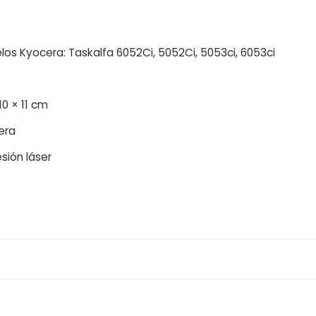
os Kyocera: Taskalfa 6052Ci, 5052Ci, 5053ci, 6053ci
10 × 11 cm
era
sión láser