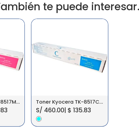
También te puede interesar
Toner Kyocera TK-8517M Magenta Taskalfa 6052Ci Original
Toner Kyocera TK-8517C Cyan Taskalfa 6052Ci Original
.83
S/
460.00
|
$
135.83