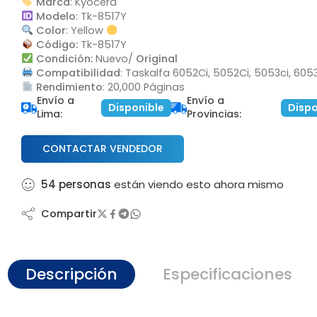
Marca
: Kyocera
Modelo
: Tk-8517Y
rox
Color
: Yellow
Código:
Tk-8517Y
ricial
Condición:
Nuevo/
Original
Compatibilidad
: Taskalfa 6052Ci, 5052Ci, 5053ci, 605
Rendimiento
: 20,000 Páginas
Envío a
Envío a
Disponible
Dispo
Lima:
Provincias:
CONTACTAR VENDEDOR
54
personas
están viendo esto ahora mismo
Compartir
Descripción
Especificaciones