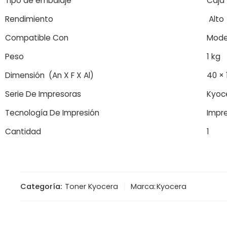
Tipo de embalaje
Caja
Rendimiento
Alto
Compatible Con
Model
Peso
1 kg
Dimensión (An X F X Al)
40 × 
Serie De Impresoras
Kyoc
Tecnología De Impresión
Impre
Cantidad
1
Categoría:
Toner Kyocera
Marca:
Kyocera