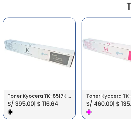
Toner Kyocera TK-8517K Negro Taskalfa 6052Ci Original
S/
395.00
|
$
116.64
S/
460.00
|
$
135