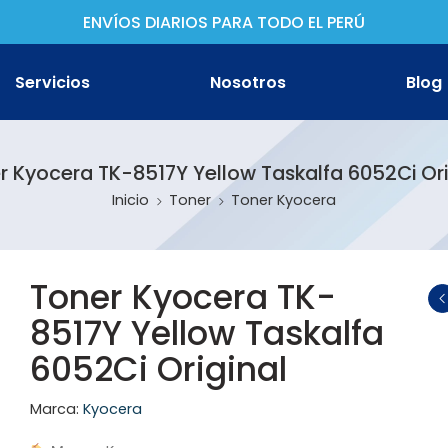
ENVÍOS DIARIOS PARA TODO EL PERÚ
Servicios
Nosotros
Blog
r Kyocera TK-8517Y Yellow Taskalfa 6052Ci Ori
Inicio
Toner
Toner Kyocera
ther
non
Toner Kyocera TK-
8517Y Yellow Taskalfa
son
6052Ci Original
Marca:
Kyocera
oh