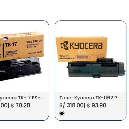
Toner Kyocera TK-17 FS-1000/1010 Original
Toner Kyocera TK-1162 P2040DW 7.2KPG
.00
|
$
70.28
S/
318.00
|
$
93.90