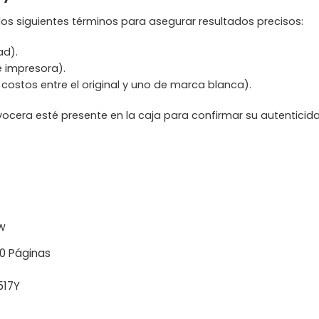
r los siguientes términos para asegurar resultados precisos:
ad).
 impresora).
ostos entre el original y uno de marca blanca).
Kyocera esté presente en la caja para confirmar su autenticida
w
0 Páginas
517Y