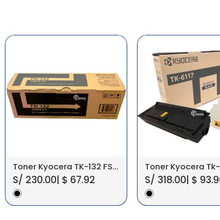
Toner Kyocera TK-132 FS-1300/1350 7.2K
S/
230.00
|
$
67.92
S/
318.00
|
$
93.9