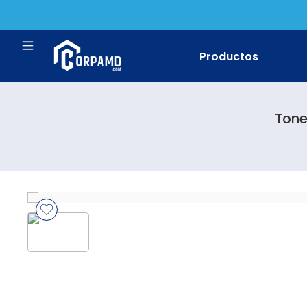
Productos
Tone
Impresora Bro
Impresora Ca
Impresora Ep
Impresora HP
Impresora Ric