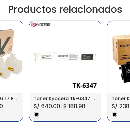
Productos relacionados
Toner Kyocera Tk-6117 Ecosys M4132
Toner Kyocera Tk-6347 Taskalfa 4004I, 5004I, 6004I
0
S/
640.00
|
$
188.98
S/
238