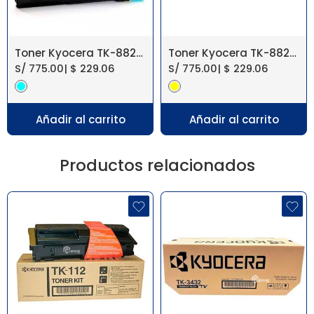
Toner Kyocera TK-882C Cyan FS-C8500DN
Toner Kyocera TK-882Y Yellow FS-C8500DN
S/
775.00
|
$
229.06
S/
775.00
|
$
229.06
Añadir al carrito
Añadir al carrito
Productos relacionados