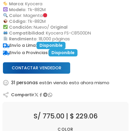
Marca
: Kyocera
Modelo
: Tk-882M
Color
: Magenta
Código:
Tk-882M
Condición:
Nuevo/
Original
Compatibilidad
: Kyocera FS-C8500DN
Rendimiento
: 18,000 páginas
Envío a Lima:
Disponible
Envío a Provincias:
Disponible
CONTACTAR VENDEDOR
31
personas
están viendo esto ahora mismo
Compartir
S/
775.00
|
$
229.06
COLOR