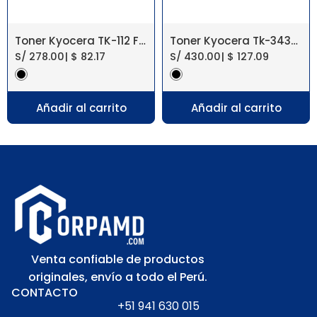
Toner Kyocera TK-112 FS-720/820 Original
Toner Kyocera Tk-3432 Ecosys Ma5500Ifx, Pa5500X
S/
278.00
|
$
82.17
S/
430.00
|
$
127.09
Añadir al carrito
Añadir al carrito
Venta confiable de productos
originales, envío a todo el Perú.
CONTACTO
+51 941 630 015