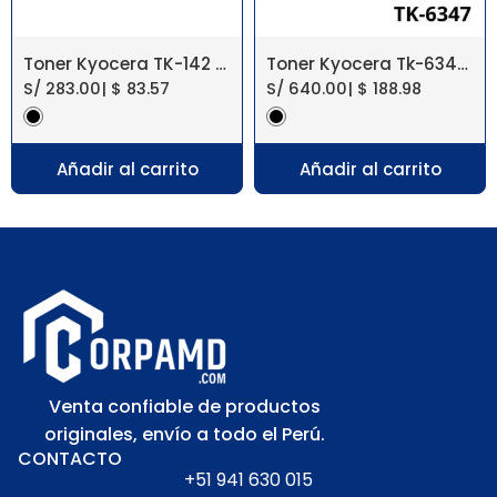
Toner Kyocera TK-142 FS-1100 Original
Toner Kyocera Tk-6347 Taskalfa 4004I, 5004I, 6004I
S/
283.00
|
$
83.57
S/
640.00
|
$
188.98
Añadir al carrito
Añadir al carrito
Venta confiable de productos
originales, envío a todo el Perú.
CONTACTO
+51 941 630 015