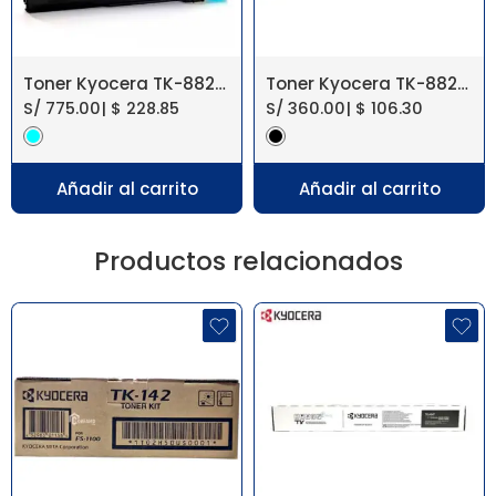
Toner Kyocera TK-882C Cyan FS-C8500DN
Toner Kyocera TK-882K Negro FS-C8500DN
S/
775.00
|
$
228.85
S/
360.00
|
$
106.30
Añadir al carrito
Añadir al carrito
Productos relacionados