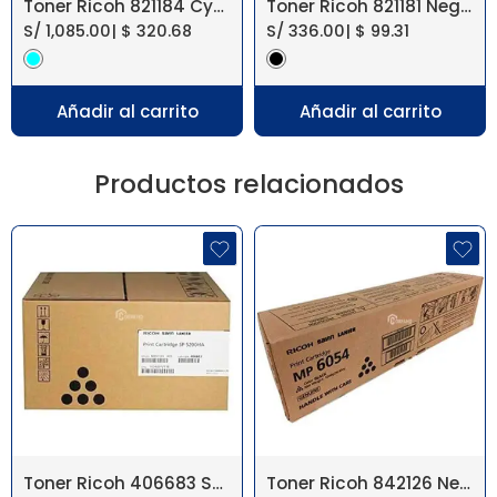
Toner Ricoh 821184 Cyan SP C830A 16KPG
Toner Ricoh 821181 Negro SP C830A 20KPG
S/
1,085.00
|
$
320.68
S/
336.00
|
$
99.31
Añadir al carrito
Añadir al carrito
Productos relacionados
Toner Ricoh 406683 SP 5200/5210 19KPG
Toner Ricoh 842126 Negro MP 6054 Original