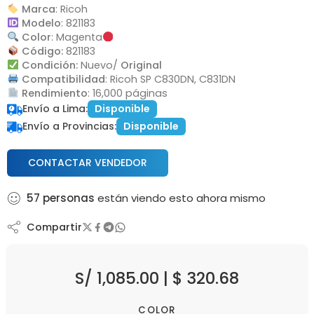
Marca
: Ricoh
Modelo
: 821183
Color
: Magenta
Código:
821183
Condición:
Nuevo/
Original
Compatibilidad
: Ricoh SP C830DN, C831DN
Rendimiento
: 16,000 páginas
Envío a Lima:
Disponible
Envío a Provincias:
Disponible
CONTACTAR VENDEDOR
57
personas
están viendo esto ahora mismo
Compartir
S/
1,085.00
|
$
320.68
COLOR